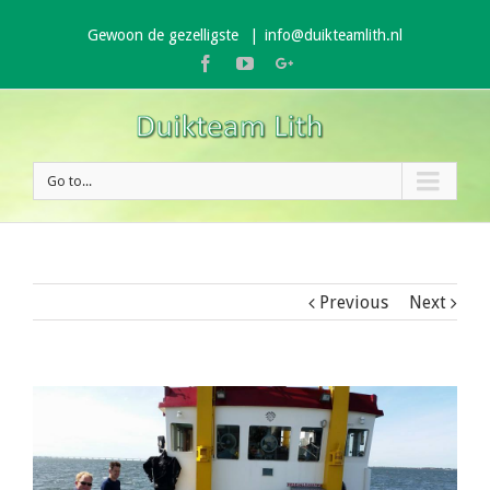
Gewoon de gezelligste
|
info@duikteamlith.nl
Facebook
Youtube
Google+
Go to...
Previous
Next
View
Larger
Image