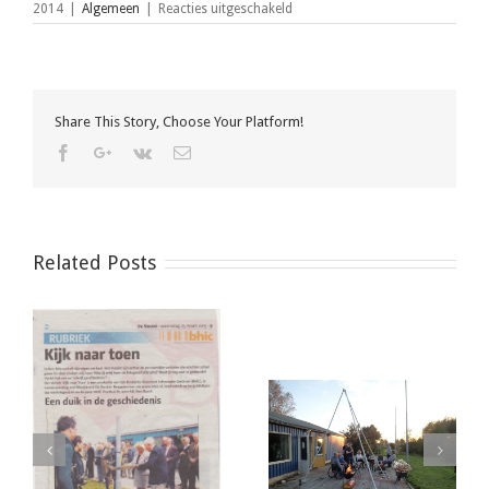
voor
2014
|
Algemeen
|
Reacties uitgeschakeld
Bootduiken
Tertius
24-
08-
2014
Share This Story, Choose Your Platform!
Facebook
Google+
Vk
Email
Related Posts
Nachtduik Bergse
Verrassings Jaarfeest
Diepsluis