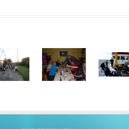
Zeeland weekend
Happe
Bootduiken Tertius
2014
24-08-2014