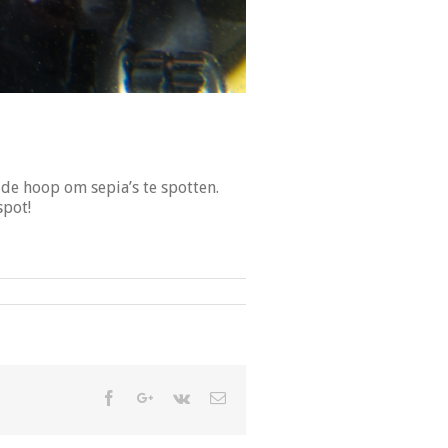
de hoop om sepia’s te spotten.
spot!
Facebook
Google+
Vk
Email