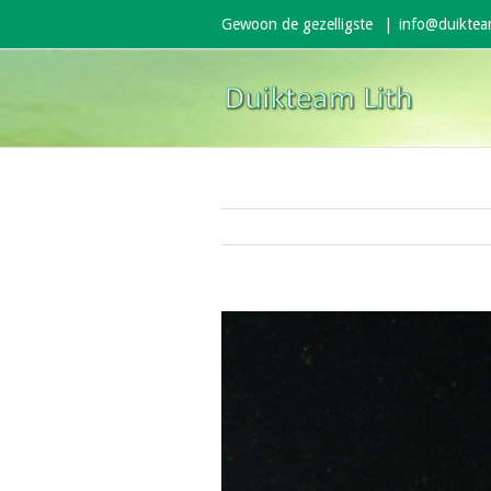
Gewoon de gezelligste
|
info@duikteam
View
Larger
Image