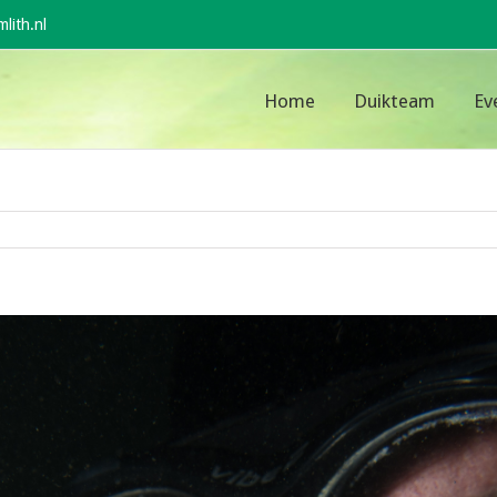
lith.nl
Home
Duikteam
Ev