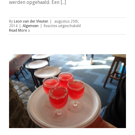
werden opgehaald. Een [...]
By
Leon van der Vleuten
|
augustus 25th,
voor
2014
|
Algemeen
|
Reacties uitgeschakeld
Bootduiken
Read More
Tertius
24-
08-
2014