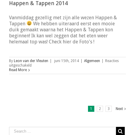
Happen & Tappen 2014
Vanmiddag gezellig met zijn alle wezen Happen &
Tappen
We hebben uiteraard eerst een mooie
duik gemaakt waarna het Happen & Tappen kon
beginnen! Ik kan wel zeggen dat het eten weer
helemaal top was! Check hier de Foto's !
By
Leon van der Vleuten
|
juni 15th, 2014
|
Algemeen
|
Reacties
voor
uitgeschakeld
Happen
Read More
&
Tappen
2014
1
2
3
Next