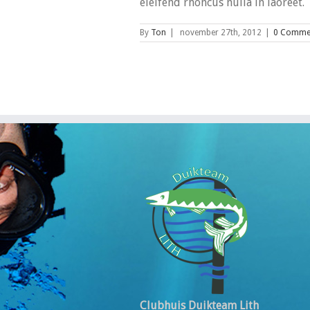
eleifend rhoncus nulla in laoreet.
By
Ton
|
november 27th, 2012
|
0 Comme
Clubhuis Duikteam Lith