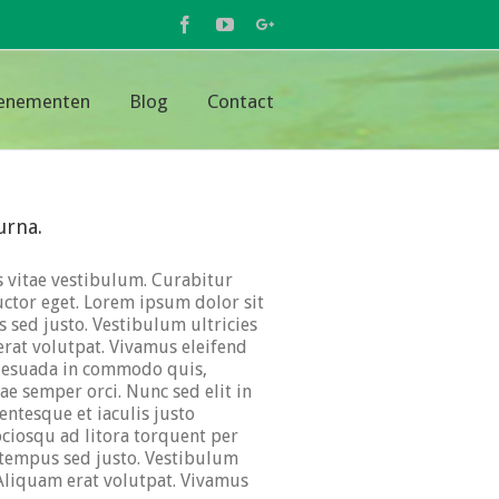
Facebook
Youtube
Google+
enementen
Blog
Contact
urna.
s vitae vestibulum. Curabitur
uctor eget. Lorem ipsum dolor sit
s sed justo. Vestibulum ultricies
erat volutpat. Vivamus eleifend
alesuada in commodo quis,
ae semper orci. Nunc sed elit in
entesque et iaculis justo
ociosqu ad litora torquent per
, tempus sed justo. Vestibulum
. Aliquam erat volutpat. Vivamus