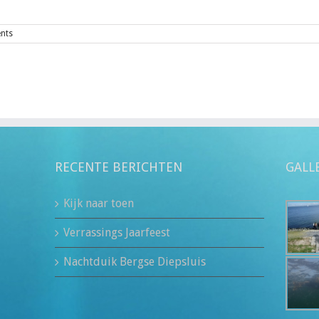
nts
RECENTE BERICHTEN
GALL
Kijk naar toen
Verrassings Jaarfeest
Nachtduik Bergse Diepsluis