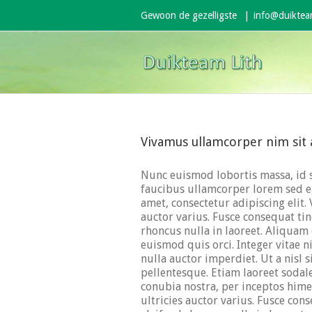
Gewoon de gezelligste
|
info@duikteam
Vivamus ullamcorper nim sit 
Nunc euismod lobortis massa, id so
faucibus ullamcorper lorem sed eg
amet, consectetur adipiscing elit.
auctor varius. Fusce consequat tin
rhoncus nulla in laoreet. Aliqua
euismod quis orci. Integer vitae n
nulla auctor imperdiet. Ut a nisl 
pellentesque. Etiam laoreet sodal
conubia nostra, per inceptos hime
ultricies auctor varius. Fusce con