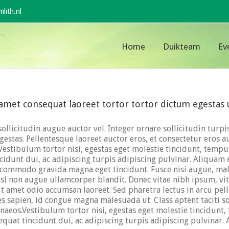
lith.nl
Home
Duikteam
Ev
amet consequat laoreet tortor tortor dictum egestas 
llicitudin augue auctor vel. Integer ornare sollicitudin turpi
estas. Pellentesque laoreet auctor eros, et consectetur eros a
 Vestibulum tortor nisi, egestas eget molestie tincidunt, tempu
cidunt dui, ac adipiscing turpis adipiscing pulvinar. Aliquam 
m commodo gravida magna eget tincidunt. Fusce nisi augue, m
isl non augue ullamcorper blandit. Donec vitae nibh ipsum, vit
sit amet odio accumsan laoreet. Sed pharetra lectus in arcu pell
es sapien, id congue magna malesuada ut. Class aptent taciti s
naeos.Vestibulum tortor nisi, egestas eget molestie tincidunt
sequat tincidunt dui, ac adipiscing turpis adipiscing pulvinar