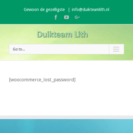
Gewoon de gezelligste
|
info@duikteamlith.nl
Facebook
Youtube
Google+
Go to...
[woocommerce_lost_password]