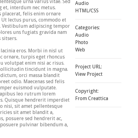
lentesque urna varius vitae. Sed
Audio
ng et, interdum nec metus.
HTML/CSS
s placerat, felis enim ornare
ui. Ut lectus purus, commodo et
s. Vestibulum adipiscing tempor
Categories:
olores uns fugiats gravida nam
Audio
 sitsers.
Photo
Web
lacinia eros. Morbi in nisl ut
 ornare, turpis eget rhoncus
u volutpat enim nisi ac risus.
Project URL:
ollicitudin tincidunt in magna.
View Project
dictum, orci massa blandit
reet odio. Maecenas sed felis
semper euismod vulputate.
Copyright:
 dapibus leo rutrum lorem
From Creattica
s. Quisque hendrerit imperdiet
io nisi, sit amet pellentesque
icies sit amet blandit a,
us, posuere sed hendrerit ac,
e, posuere pulvinar bibendum a,