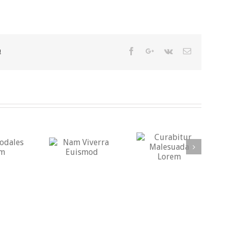
Facebook
Google+
Vk
Email
!
Curabitur
Nam Viverra
Suspendisse
Malesuada
Euismod
Pharetra Urna
Lorem