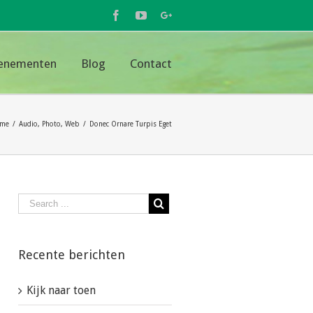
Facebook
Youtube
Google+
enementen
Blog
Contact
me
/
Audio
,
Photo
,
Web
/
Donec Ornare Turpis Eget
Recente berichten
Kijk naar toen