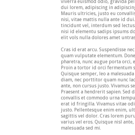
viverra euismod odio, gravida pel
dui lorem, adipiscing in adipisci
Mauris ultricies, justo eu convalli
nisi, vitae mattis nulla ante id d
tincidunt vel, interdum sed lectu
nisi id elementu sadips ipsums d
elit vols nulla dolores amet untras
Cras id erat arcu. Suspendisse nec 
quam vulputate elementum. Donec
pharetra, nunc augue porta orci, e
Proin a tortor id orci fermentum s
Quisque semper, leo a malesuada 
diam, nec porttitor quam nunc lao
ante, non cursus justo. Vivamus 
Praesent a hendrerit sapien. Sed
convallis et commodo urna tempu
erat id fringilla. Vivamus vitae od
justo. Pellentesque enim enim, ultr
sagittis vel dolor. Cras lorem pur
varius vel eros. Quisque nisl ant
malesuada sed mi.