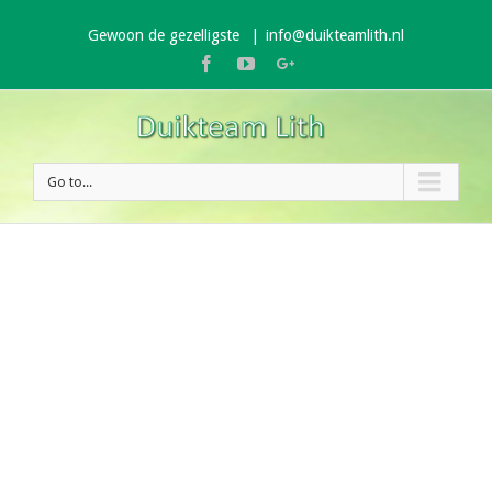
Gewoon de gezelligste
|
info@duikteamlith.nl
Facebook
Youtube
Google+
Go to...
Proin Sodales Quam
Audio
Logo
Web
Lorem ipsum dolor sit amet, consectetur adipiscing
elit. Nam viverra euismod odio, gravida pellentesque
urna varius vitae. Sed dui lorem, adipiscing in
adipiscing et, interdum nec metus. Mauris ultricies,
justo eu convallis placerat, felis enim ornare nisi,
vitae mattis nulla ante id dui. Ut lectus purus,